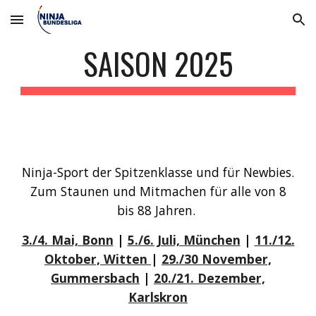
Skip to main content
Skip to navigation
SAISON 2025
Ninja-Sport der Spitzenklasse und für Newbies.
Zum Staunen und Mitmachen für alle von 8
bis 88 Jahren.
3./4. Mai, Bonn
|
5./6. Juli, München
|
11./12.
Oktober, Witten
|
29./30 November,
Gummersbach
|
20./21. Dezember,
Karlskron