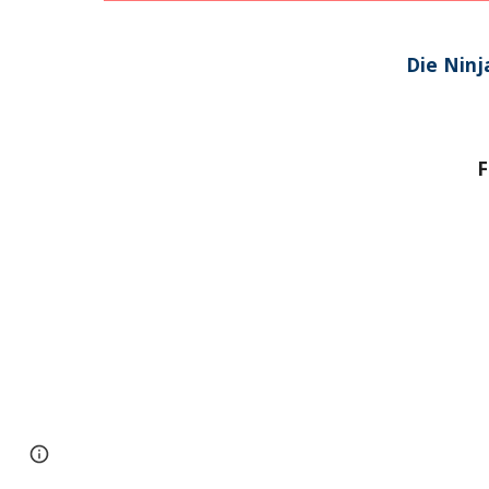
Die Ninj
F
Page
Google Sites
Report abuse
updated