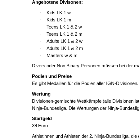
Angebotene Divisonen:
·
Kids LK 1 w
·
Kids LK 1 m
·
Teens LK 1 & 2 w
·
Teens LK 1 & 2 m
·
Adults LK 1 & 2 w
·
Adults LK 1 & 2 m
·
Masters w & m
Divers oder Non Binary Personen müssen bei der mä
Podien und Preise
Es gibt Medaillen für die Podien aller IGN-Divisionen.
Wertung
Divisionen-gemischte Wettkämpfe (alle Divisionen la
Ninja-Bundesliga. Die Wertungen der Ninja-Bundeslig
Startgeld
39 Euro
Athletinnen und Athleten der 2. Ninja-Bundesliga, die