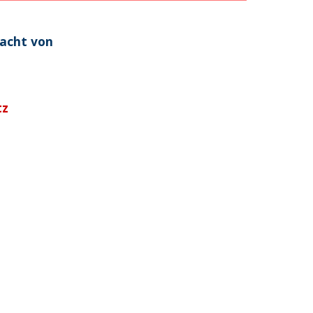
macht von
tz